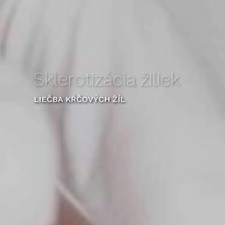
Sklerotizácia žiliek
LIEČBA KŔČOVÝCH ŽÍL