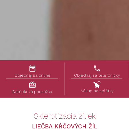
date_range
phone
Objednaj sa online
Objednaj sa telefonicky
card_giftcard
Nákup na splátky
Darčeková poukážka
Sklerotizácia žiliek
LIEČBA KŔČOVÝCH ŽÍL